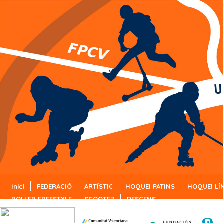
Inici
FEDERACIÓ
ARTÍSTIC
HOQUEI PATINS
HOQUEI LÍ
ROLLER FREESTYLE
SCOOTER
DESCENS